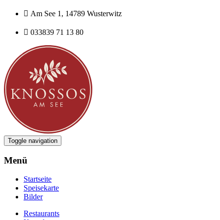

Am See 1, 14789 Wusterwitz

033839 71 13 80
Toggle navigation
Menü
Startseite
Speisekarte
Bilder
Restaurants